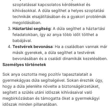
szoptatással kapcsolatos kérdésekkel és
kihívásokkal. A dúla segíthet a helyes szoptatási
technikák elsajátításában és a gyakori problémák
megoldásában.
Háztartási segítség
: A dúla segíthet a háztartási
feladatokban, így az anya több időt tölthet a
babájával.
Testvérek bevonása
: Ha a családban vannak már
másik gyerekek, a dúla segíthet a testvérek
bevonásában és a családi dinamikák kezelésében.
Személyes történetek
Sok anya osztotta meg pozitív tapasztalatait a
gyermekágyas dúla segítségével. Sokan érezték úgy,
hogy a dúla jelenléte növelte a biztonságérzetüket,
segített a szülés utáni időszak kihívásaival való
megbirkózásban és támogatta őket a gyermekágyi
időszak minden pillanatában.