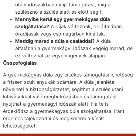
utáni időszakban nyújt támogatást, míg a
szülésznő a szülés alatt és előtt segít.
Mennyibe kerül egy gyermekágyas dúla
szolgáltatása?
A díjak változóak, de általában
óradíjasak vagy csomagárban kínáltak.
Meddig marad a dúla a családdal?
A dúla
általában a gyermekágyi időszak végéig marad, de
ez változhat az egyéni igények alapján.
Összefoglalás
A gyermekágyas dúla egy értékes támogatási lehetőség
a frissen szült anyukák számára. A dúla jelenléte
növelheti a biztonságérzetet, segíthet a szülés utáni
kihívásokkal való megbirkózásban és támogatást
nyújthat a gyermekágyi időszak alatt. Ha te is
érdeklődsz a gyermekágyas dúla szolgáltatásai iránt,
érdemes tájékozódni és megismerni a kínált
lehetőségeket.