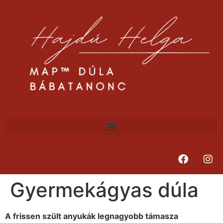
Gyermekágyas dúla
A frissen szült anyukák legnagyobb támasza