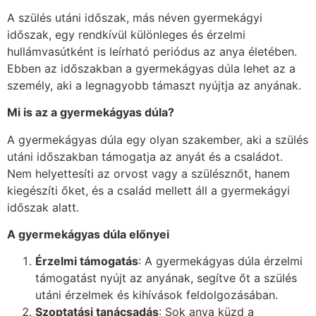
A szülés utáni időszak, más néven gyermekágyi
időszak, egy rendkívül különleges és érzelmi
hullámvasútként is leírható periódus az anya életében.
Ebben az időszakban a gyermekágyas dúla lehet az a
személy, aki a legnagyobb támaszt nyújtja az anyának.
Mi is az a gyermekágyas dúla?
A gyermekágyas dúla egy olyan szakember, aki a szülés
utáni időszakban támogatja az anyát és a családot.
Nem helyettesíti az orvost vagy a szülésznőt, hanem
kiegészíti őket, és a család mellett áll a gyermekágyi
időszak alatt.
A gyermekágyas dúla előnyei
Érzelmi támogatás
: A gyermekágyas dúla érzelmi
támogatást nyújt az anyának, segítve őt a szülés
utáni érzelmek és kihívások feldolgozásában.
Szoptatási tanácsadás
: Sok anya küzd a